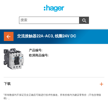
交流接触器22A-AC3, 线圈24V DC
产品编号:
EW020_E
欧洲商品编号:
3250612237715
下载
*所有数据均不保证完全正确且可能进行技术性修改。所有价格均为建议零售价（不包含增值
税）。