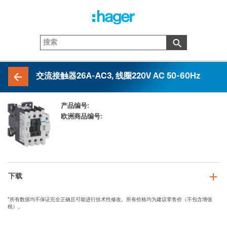
交流接触器26A-AC3, 线圈220V AC 50-60Hz
产品编号:
EW025_C
欧洲商品编号:
3250612237401
下载
*所有数据均不保证完全正确且可能进行技术性修改。所有价格均为建议零售价（不包含增值
税）。