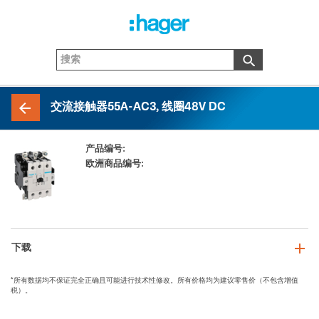
交流接触器55A-AC3, 线圈48V DC
产品编号:
EW050_F
欧洲商品编号:
3250612237906
下载
*所有数据均不保证完全正确且可能进行技术性修改。所有价格均为建议零售价（不包含增值
税）。