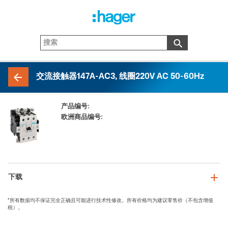
交流接触器147A-AC3, 线圈220V AC 50-60Hz
产品编号:
EW150_C
欧洲商品编号:
3250612237500
下载
*所有数据均不保证完全正确且可能进行技术性修改。所有价格均为建议零售价（不包含增值
税）。