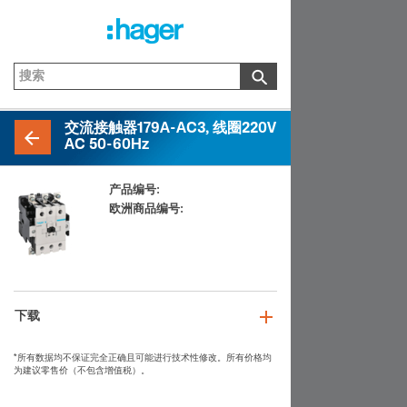
交流接触器179A-AC3, 线圈220V
AC 50-60Hz
产品编号:
EW180_C
欧洲商品编号:
3250612237517
下载
*所有数据均不保证完全正确且可能进行技术性修改。所有价格均
为建议零售价（不包含增值税）。