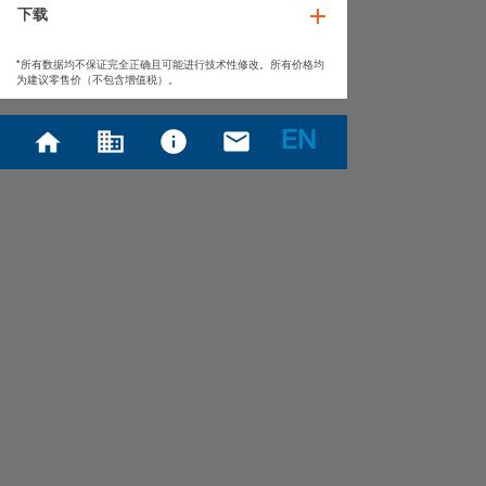
下载
*所有数据均不保证完全正确且可能进行技术性修改。所有价格均
为建议零售价（不包含增值税）。
EN