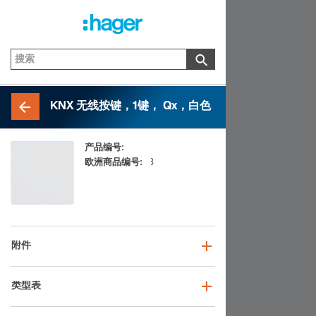
KNX 无线按键，1键， Qx，白色
产品编号:
85145129
欧洲商品编号:
4011334368908
附件
类型表