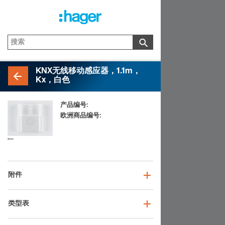
KNX无线移动感应器，1.1m，
Kx，白色
产品编号:
85345179
欧洲商品编号:
4011334374497
附件
类型表