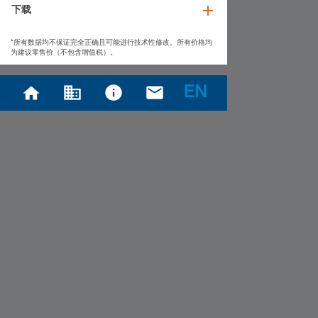
下载
*所有数据均不保证完全正确且可能进行技术性修改。所有价格均
为建议零售价（不包含增值税）。
EN