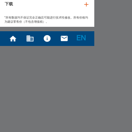
下载
*所有数据均不保证完全正确且可能进行技术性修改。所有价格均
为建议零售价（不包含增值税）。
EN