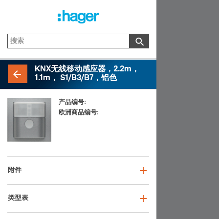
KNX无线移动感应器，2.2m，
1.1m， S1/B3/B7，铝色
产品编号:
85346183
欧洲商品编号:
4011334374633
附件
类型表